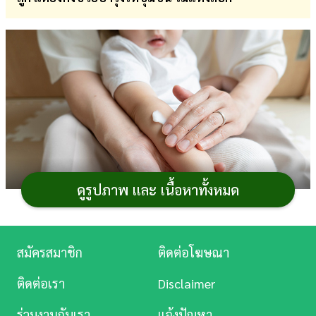
การ
เงิน
การ
ศึกษา
บันเทิง
ดู
หนัง
ดูรูปภาพ และ เนื้อหาทั้งหมด
Music
Station
สมัครสมาชิก
ติดต่อโฆษณา
คุณพ่อคุณแม่ย่อมทราบดีว่าผิวของลูกน้อยนั้นบอบบาง
ละคร
และไวต่อสิ่งเร้าได้ง่าย ดังนั้นไม่ว่าจะเป็นสภาพอากาศ สิ่ง
ติดต่อเรา
Disclaimer
แวดล้อมรอบตัว หรือแม้กระทั่งมลภาวะ ก็อาจทำให้ผิวของ
บันเทิง
เขาแห้ง ลอก เกิดผดผื่นคันได้ การใช้
ครีมทาผิวสำหรับเด็ก
ร่วมงานกับเรา
แจ้งปัญหา