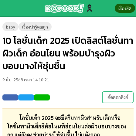
เรื่องฮิต
ข่าว-
baby
เรื่องน่ารู้คุณลูก
ความ
10 โลชั่นเด็ก 2025 เปิดลิสต์โลชั่นทา
รู้
ผิวเด็ก อ่อนโยน พร้อมบำรุงผิว
ข่าว
บอบบางให้ชุ่มชื้น
ข่าว
9 มิ.ย. 2568 เวลา 14:10:21
บันเทิง
ตรวจ
คัดลอกลิงก์
หวย
ผล
โลชั่นเด็ก 2025 จะมีครีมทาผิวสำหรับเด็กหรือ
บอล
โลชั่นทาผิวเด็กยี่ห้อไหนที่อ่อนโยนต่อผิวบอบบางของ
สด
ลูก แต่ยังคงช่วยบำรุงให้ชุ่มชื้น ไม่แห้งลอก