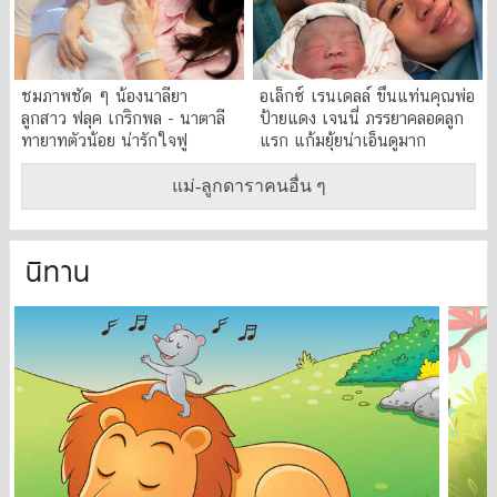
ชมภาพชัด ๆ น้องนาลียา
อเล็กซ์ เรนเดลล์ ขึ้นแท่นคุณพ่อ
ลูกสาว ฟลุค เกริกพล - นาตาลี
ป้ายแดง เจนนี่ ภรรยาคลอดลูก
ทายาทตัวน้อย น่ารักใจฟู
แรก แก้มยุ้ยน่าเอ็นดูมาก
แม่-ลูกดาราคนอื่น ๆ
นิทาน