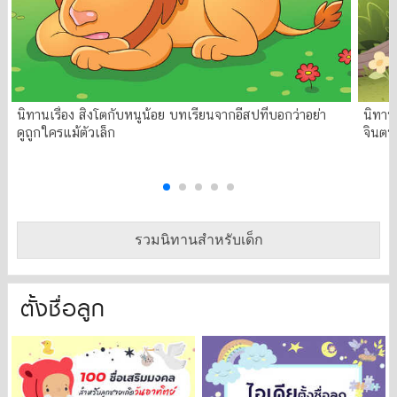
นิทานเรื่อง สิงโตกับหนูน้อย บทเรียนจากอีสปที่บอกว่าอย่า
นิทาน
ดูถูกใครแม้ตัวเล็ก
จินตน
รวมนิทานสำหรับเด็ก
ตั้งชื่อลูก