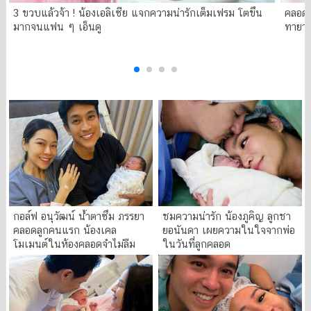
3 ขวบแล้วจ้า ! น้องเอลิเซีย แจกความน่ารักเต็มเฟรม โตขึ้น
คลอดแ
มากจนแฟน ๆ เอ็นดู
ทายาท
กอล์ฟ อนุวัฒน์ น้ำตาซึม ภรรยา
ชมความน่ารัก น้องภูคิญ ลูกชา
คลอดลูกคนแรก น้องเคล
ยอนันดา เผยความในใจจากพ่อ
โมเมนต์ในห้องคลอดจำไม่ลืม
ในวันที่ลูกคลอด