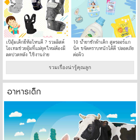
เป้อุ้มเด็กยี่ห้อไหนดี ? รวมลิสต์
10 น้ำยาซักผ้าเด็ก สูตรออร์แก
ไอเทมช่วยอุ้มที่แม่ยุคใหม่ต้องมี
นิค ขจัดคราบหนักได้ดี ปลอดภัย
ลดปวดหลัง ใช้งานง่าย
ต่อผิว
รวมเรื่องน่ารู้คุณลูก
อาหารเด็ก