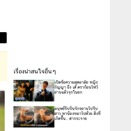
เรื่องน่าสนใจอื่นๆ
เปิดข้อความสุดอาลัย หญิง
กัญญา ถึง เต้ ดราก้อนไฟว์
อ่านแล้วจุกในอก
มนุษย์รีบปั่นจักรยานไปจีบ
สาว พาน้องหมาไปด้วย สิ่งที่
เกิดขึ้น... ฮากระจาย