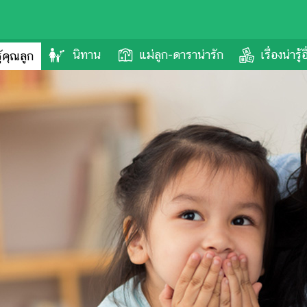
นิทาน
แม่ลูก-ดาราน่ารัก
เรื่องน่ารู้
รู้คุณลูก