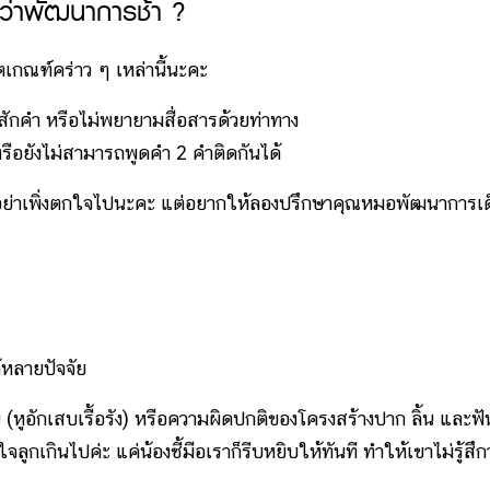
ยกว่าพัฒนาการช้า ?
กณฑ์คร่าว ๆ เหล่านี้นะคะ
สักคำ หรือไม่พยายามสื่อสารด้วยท่าทาง
หรือยังไม่สามารถพูดคำ 2 คำติดกันได้
อย่าเพิ่งตกใจไปนะคะ แต่อยากให้ลองปรึกษาคุณหมอพัฒนาการเด
หลายปัจจัย
 (หูอักเสบเรื้อรัง) หรือความผิดปกติของโครงสร้างปาก ลิ้น และฟั
ใจลูกเกินไปค่ะ แค่น้องชี้มือเราก็รีบหยิบให้ทันที ทำให้เขาไม่รู้สึกว