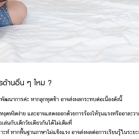
รด้านอื่น ๆ ไหม ?
าการค่ะ หากลูกพูดช้า อาจส่งผลกระทบต่อเนื่องดังนี้
ดใจ หงุดหงิดง่าย และอาจแสดงออกด้วยการร้องไห้รุนแรงหรืออาละว
ล่นกับเด็กวัยเดียวกันได้ไม่เต็มที่
ราะห์ หากพื้นฐานภาษาไม่แข็งแรง อาจส่งผลต่อการเรียนรู้ในระย