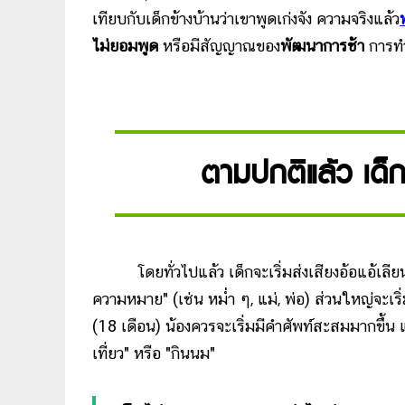
เทียบกับเด็กข้างบ้านว่าเขาพูดเก่งจัง ความจริงแล้ว
ไม่ยอมพูด
หรือมีสัญญาณของ
พัฒนาการช้า
การทำ
ตามปกติแล้ว เด็ก
โดยทั่วไปแล้ว เด็กจะเริ่มส่งเสียงอ้อแอ้เลียนแบ
ความหมาย" (เช่น หม่ำ ๆ, แม่, พ่อ) ส่วนใหญ่จะเริ
(18 เดือน) น้องควรจะเริ่มมีคำศัพท์สะสมมากขึ้น 
เที่ยว" หรือ "กินนม"