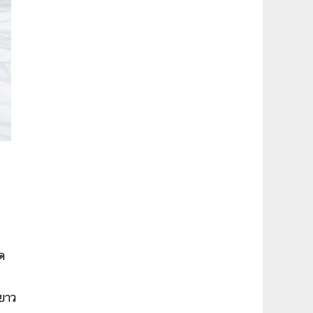
าด
ะยาว