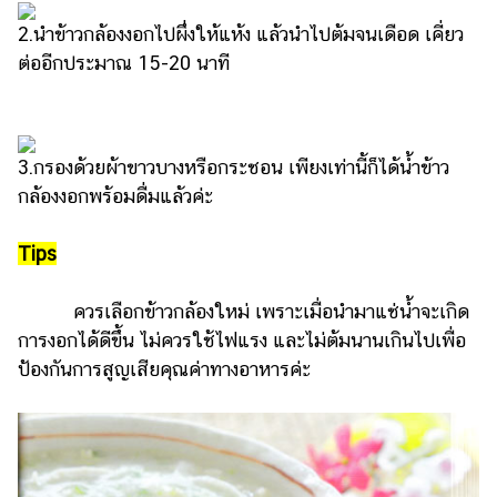
แต่งงาน
2.นำข้าวกล้องงอกไปผึ่งให้แห้ง แล้วนำไปต้มจนเดือด เคี่ยว
แม่
ต่ออีกประมาณ 15-20 นาที
และ
เด็ก
สัตว์
3.กรองด้วยผ้าขาวบางหรือกระชอน เพียงเท่านี้ก็ได้น้ำข้าว
เลี้ยง
กล้องงอกพร้อมดื่มแล้วค่ะ
Infographic
Tips
บริการ
ควรเลือกข้าวกล้องใหม่ เพราะเมื่อนำมาแช่น้ำจะเกิด
แอปฯ
การงอกได้ดีขึ้น ไม่ควรใช้ไฟแรง และไม่ต้มนานเกินไปเพื่อ
กระปุก
ป้องกันการสูญเสียคุณค่าทางอาหารค่ะ
คอร์ส
ออนไลน์
เรียน
เลข