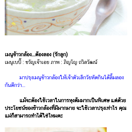
เงิน
การ
ศึกษา
บันเทิง
รูปภาพ
เมนูข้าวกล้อง...ต้องลอง
(รักลูก)
ดู
เมนูเบบี้ : ขวัญเจ้าเอย ภาพ : ภิญโญ ถวิลวัฒน์
หนัง
Music
มาปรุงเมนูข้าวกล้องให้เจ้าตัวเล็กวัยหัดกินได้ลิ้มลอง
Station
กันดีกว่า...
ละคร
แม้จะต้องใช้เวลาในการหุงต้มมากเป็นพิเศษ แต่ด้วย
บันเทิง
ประโยชน์ของข้าวกล้องที่มีมากมาย จะใช้เวลาปรุงเท่าไร คุณ
เกาหลี
แม่ก็สามารถทำได้ใช่ไหมคะ
ไลฟ์