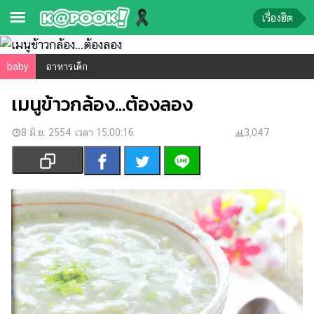
เรื่องฮิต
ข่าว-
baby
อาหารเด็ก
ความ
เมนูข้าวกล้อง...ต้องลอง
รู้
8 มิ.ย. 2554 เวลา 15:00:16
ข่าว
3,047
ข่าว
บันเทิง
ตรวจ
หวย
ผล
บอล
สด
การ