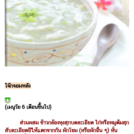
ออนไลน์
ติดต่อ
โฆษณา
แจ้ง
ปัญหา
ร่วม
งาน
กับ
เรา
โจ๊กจอมพลัง
(เมนูวัย 6 เดือนขึ้นไป)
ส่วนผสม ข้าวกล้องหุงสุกบดละเอียด ไก่หรือหมูต้มสุก
สับละเอียดยีให้แตกจากกัน ผักโขม (หรือผักอื่น ๆ) หั่น