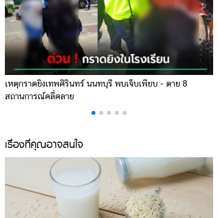
เหตุกราดยิงเทพศิรินทร์ นนทบุรี พบเจ็บเพียบ - ตาย 8
ส
สถานการณ์คลี่คลาย
ล
เรื่องที่คุณอาจสนใจ