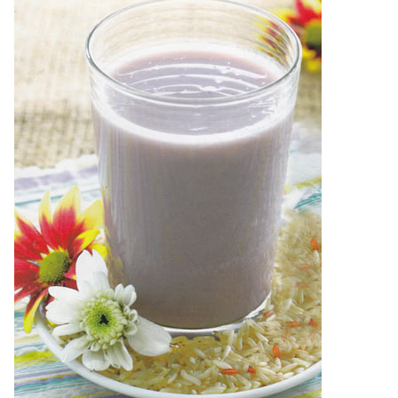
ไตล์
ดูด
วง
ผู้
หญิง
ผู้ชาย
สุขภาพ
ท่อง
เที่ยว
สูตร
อาหาร
ง่ายๆ
ช้อป
ปิ้ง