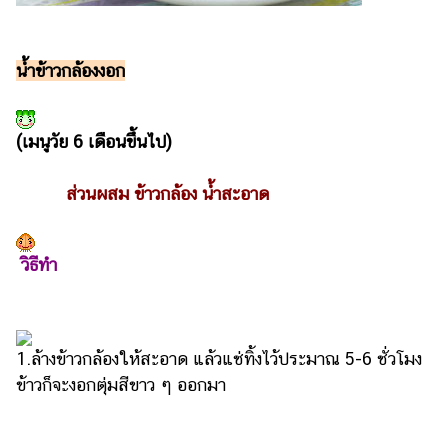
รถยนต์
บ้าน
น้ำข้าวกล้องงอก
และ
การ
ตกแต่ง
(เมนูวัย 6 เดือนขึ้นไป)
มือ
ถือ
ส่วนผสม ข้าวกล้อง น้ำสะอาด
ราคา
ทอง
วิธีทำ
ราคา
น้ำมัน
วา
1.ล้างข้าวกล้องให้สะอาด แล้วแช่ทิ้งไว้ประมาณ 5-6 ชั่วโมง
ไร
ข้าวก็จะงอกตุ่มสีขาว ๆ ออกมา
ตี้