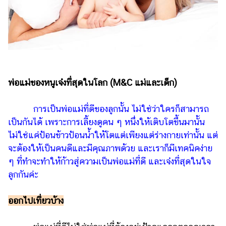
เงิน
การ
ศึกษา
บันเทิง
รูปภาพ
พ่อแม่ของหนูเจ๋งที่สุดในโลก
(M&C แม่และเด็ก)
ดู
การเป็นพ่อแม่ที่ดีของลูกนั้น ไม่ใช่ว่าใครก็สามารถ
หนัง
เป็นกันได้ เพราะการเลี้ยงดูคน ๆ หนึ่งให้เติบโตขึ้นมานั้น
Music
ไม่ใช่แค่ป้อนข้าวป้อนน้ำให้โตแต่เพียงแต่ร่างกายเท่านั้น แต่
Station
จะต้องให้เป็นคนดีและมีคุณภาพด้วย และเราก็มีเทคนิคง่าย
ละคร
ๆ ที่ทำจะทำให้ก้าวสู่ความเป็นพ่อแม่ที่ดี และเจ๋งที่สุดในใจ
ลูกกันค่ะ
บันเทิง
เกาหลี
ออกไปเที่ยวบ้าง
ไลฟ์