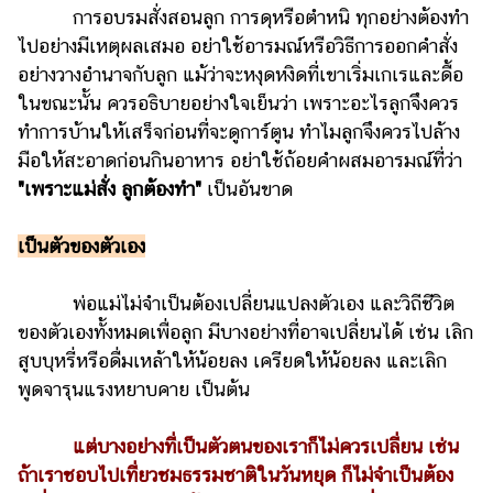
แต่งงาน
การอบรมสั่งสอนลูก การดุหรือตำหนิ ทุกอย่างต้องทำ
ไปอย่างมีเหตุผลเสมอ อย่าใช้อารมณ์หรือวิธีการออกคำสั่ง
แม่
อย่างวางอำนาจกับลูก แม้ว่าจะหงุดหงิดที่เขาเริ่มเกเรและดื้อ
และ
ในขณะนั้น ควรอธิบายอย่างใจเย็นว่า เพราะอะไรลูกจึงควร
เด็ก
ทำการบ้านให้เสร็จก่อนที่จะดูการ์ตูน ทำไมลูกจึงควรไปล้าง
สัตว์
มือให้สะอาดก่อนกินอาหาร อย่าใช้ถ้อยคำผสมอารมณ์ที่ว่า
เลี้ยง
"เพราะแม่สั่ง ลูกต้องทำ"
เป็นอันขาด
Infographic
เป็นตัวของตัวเอง
บริการ
พ่อแม่ไม่จำเป็นต้องเปลี่ยนแปลงตัวเอง และวิถีชีวิต
แอปฯ
ของตัวเองทั้งหมดเพื่อลูก มีบางอย่างที่อาจเปลี่ยนได้ เช่น เลิก
กระปุก
สูบบุหรี่หรือดื่มเหล้าให้น้อยลง เครียดให้น้อยลง และเลิก
คอร์ส
พูดจารุนแรงหยาบคาย เป็นต้น
ออนไลน์
แต่บางอย่างที่เป็นตัวตนของเราก็ไม่ควรเปลี่ยน เช่น
เรียน
ถ้าเราชอบไปเที่ยวชมธรรมชาติในวันหยุด ก็ไม่จำเป็นต้อง
เลข