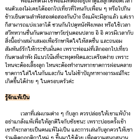
พ่อแม่ที่ดีไม่ใช่พ่อแม่ที่ต้องอยู่เฝ้าดูแลลูกตลอดเวลา
ไตล์
จนตัวเองไม่เคยได้ออกไปเที่ยวที่ไหนกับเพื่อน ๆ หรือไปกิน
ดูด
ข้าวเย็นตามลำพังสองต่อสองกันบ้าง ถึงแม้จะมีลูกแล้ว แต่เรา
วง
ก็สามารถแบ่งเวลาได้ ชวนกันไปดูหนังฟังเพลง หรือใช้เวลา
สวีทหวานชื่นกันตามภาษาวัยรุ่นตอนปลาย อิ อิ ควรมีเวลากับ
ผู้
สิ่งนี้อย่างสม่ำเสมอเพื่อรักษาจิตใจให้สดชื่น และถนอม
หญิง
สัมพันธ์รักให้กระชับมั่นคง เพราะพ่อแม่ที่เลิกออกไปเที่ยว
ผู้ชาย
กันตามลำพัง มีแนวโน้มที่จะหงุดหงิดและเครียดง่าย เพราะ
ไหนจะต้องเลี้ยงลูก ไหนจะต้องทำงานหากขาดการผ่อนคลาย
สุขภาพ
ขาดการใส่ใจในกันและกัน ในไม่ช้าปัญหาทางอารมณ์ก็จะ
ท่อง
เกิดขึ้นได้ง่าย ๆ ในครอบครัวค่ะ
เที่ยว
สูตร
รู้จักแพ้เป็น
อาหาร
ง่ายๆ
เวลาที่เล่มเกมต่าง ๆ กับลูก ควรปล่อยให้เขาแพ้บ้าง
อย่าแกล้งแพ้เพื่อให้ลูกดีใจกับชัยชนะ เพราะบ่อยครั้งเข้า
ช้อป
เขาก็จะกลายเป็นคนแพ้ไม่เป็น และการเล่นกับลูกควรให้เขา
ปิ้ง
ร่วมคิดกฎกติกาใหม่ ๆ ขึ้นมาใช้ด้วย เพื่อความสนุกสนาน