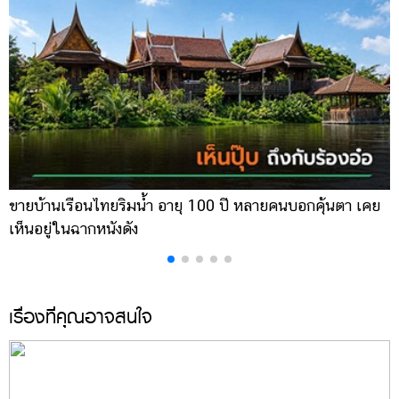
ขายบ้านเรือนไทยริมน้ำ อายุ 100 ปี หลายคนบอกคุ้นตา เคย
ผ
เห็นอยู่ในฉากหนังดัง
เ
เรื่องที่คุณอาจสนใจ