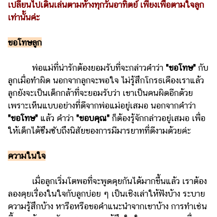
ออนไลน์
เปลี่ยนไปเดินเล่นตามห้างทุกวันอาทิตย์ เพียงเพื่อตามใจลูก
เท่านั้นค่ะ
ติดต่อ
โฆษณา
ขอโทษลูก
แจ้ง
ปัญหา
พ่อแม่ที่น่ารักต้องยอมรับที่จะกล่าวคำว่า
"ขอโทษ"
กับ
ร่วม
ลูกเมื่อทำผิด นอกจากลูกจะพอใจ ไม่รู้สึกโกรธเคืองเราแล้ว
งาน
ลูกยังจะเป็นเด็กกล้าที่จะยอมรับว่า เขาเป็นคนผิดอีกด้วย
กับ
เพราะเห็นแบบอย่างที่ดีจากพ่อแม่อยู่เสมอ นอกจากคำว่า
เรา
"ขอโทษ"
แล้ว คำว่า
"ขอบคุณ"
ก็ต้องรู้จักกล่าวอยู่เสมอ เพื่อ
ให้เด็กได้ซึมซับถึงนิสัยของการมีมารยาทที่ดีงามด้วยค่ะ
ความในใจ
เมื่อลูกเริ่มโตพอที่จะพูดคุยกันได้มากขึ้นแล้ว เราต้อง
ลองคุยเรื่องในใจกับลูกบ่อย ๆ เป็นเชิงเล่าให้ฟังบ้าง ระบาย
ความรู้สึกบ้าง หารือหรือขอคำแนะนำจากเขาบ้าง การทำเช่น