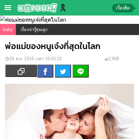
เรื่องฮิต
ข่าว-
baby
เรื่องน่ารู้คุณลูก
ความ
พ่อแม่ของหนูเจ๋งที่สุดในโลก
รู้
26 พ.ย. 2555 เวลา 16:05:22
ข่าว
2,908
ข่าว
บันเทิง
ตรวจ
หวย
ผล
บอล
สด
การ