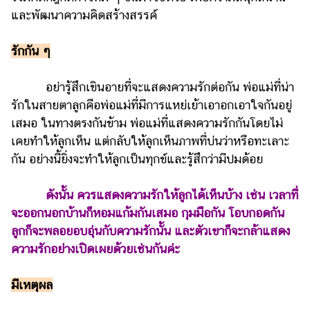
และพัฒนาความคิดสร้างสรรค์
รถยนต์
บ้าน
รักกัน ๆ
และ
การ
อย่ารู้สึกเขินอายที่จะแสดงความรักต่อกัน พ่อแม่ที่น่า
ตกแต่ง
รักในสายตาลูกคือพ่อแม่ที่มีการแหย่เย้าเอาอกเอาใจกันอยู่
มือ
เสมอ ในทางตรงกันข้าม พ่อแม่ที่แสดงความรักกันโดยไม่
ถือ
เคยทำให้ลูกเห็น แต่กลับให้ลูกเห็นภาพที่บ่นว่าหรือทะเลาะ
กัน อย่างนี้ยิ่งจะทำให้ลูกเป็นทุกข์และรู้สึกว่ามีปมด้อย
ราคา
ทอง
ดังนั้น ควรแสดงความรักให้ลูกได้เห็นบ้าง เช่น เวลาที่
ราคา
จะออกนอกบ้านก็หอมแก้มกันเสมอ กุมมือกัน โอบกอดกัน
น้ำมัน
ลูกก็จะพลอยอบอุ่นกับความรักนั้น และตัวเขาก็จะกล้าแสดง
วา
ความรักอย่างเปิดเผยด้วยเช่นกันค่ะ
ไร
มีเหตุผล
ตี้