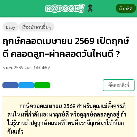
เรื่องฮิต
ข่าว-
baby
เรื่องน่าอ่านอื่นๆ
ความ
ฤกษ์คลอดเมษายน 2569 เปิดฤกษ์
รู้
ดี คลอดลูก-ผ่าคลอดวันไหนดี ?
ข่าว
5 ม.ค. 2569 เวลา 16:04:59
ข่าว
บันเทิง
คัดลอกลิงก์
ตรวจ
หวย
ฤกษ์คลอดเมษายน 2569 สำหรับคุณแม่ตั้งครรภ์
คนไหนที่กำลังมองหาฤกษ์ดี หรือดูฤกษ์คลอดลูกอยู่ ถ้า
ผล
ไม่รู้ว่าจะไปดูฤกษ์คลอดที่ไหนดี เรามีฤกษ์มาให้เลือก
บอล
กันแล้ว
สด