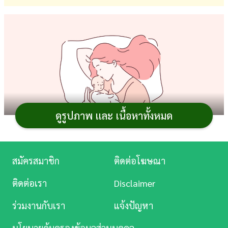
การ
เงิน
การ
ศึกษา
บันเทิง
ดูรูปภาพ และ เนื้อหาทั้งหมด
ดู
หนัง
Music
สมัครสมาชิก
ติดต่อโฆษณา
Station
สำหรับคุณแม่ตั้งครรภ์ที่กำลังมีแพลนหรือกำหนดจะ
ติดต่อเรา
Disclaimer
คลอดลูกในเดือนเมษายน 2569 สิ่งที่จะพลาดไม่ได้เลยก็คือ
ละคร
ร่วมงานกับเรา
แจ้งปัญหา
การดู
ฤกษ์ดี
เพื่อความเป็นสิริมงคลให้กับลูกน้อยในวันที่
บันเทิง
ลืมตาดูโลก ดังนั้น ใครที่กำลังมองหาฤกษ์คลอดลูก หรือฤกษ์
นโยบายคุ้มครองข้อมูลส่วนบุคคล