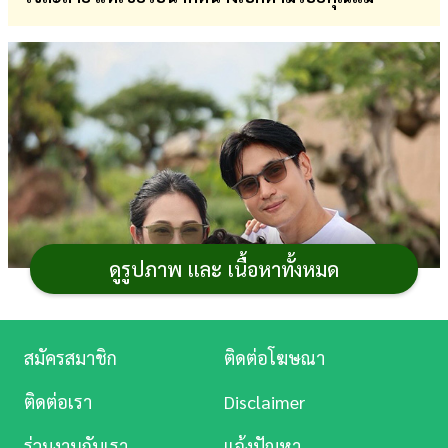
การ
เงิน
การ
ศึกษา
บันเทิง
ดู
หนัง
ดูรูปภาพ และ เนื้อหาทั้งหมด
Music
Station
สมัครสมาชิก
ติดต่อโฆษณา
ละคร
ติดต่อเรา
Disclaimer
บันเทิง
ร่วมงานกับเรา
แจ้งปัญหา