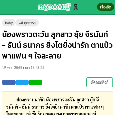
เรื่องฮิต
ข่าว-
baby
แม่-ลูกดารา
ความ
น้องพราวตะวัน ลูกสาว ยุ้ย จีรนันท์
รู้
- ธันน์ ธนากร ยิ่งโตยิ่งน่ารัก ตาแป๋ว
ข่าว
พาแฟน ๆ ใจละลาย
ข่าว
19 พ.ย. 2568 เวลา 13:43:25
บันเทิง
ตรวจ
คัดลอกลิงก์
หวย
ผล
ส่องความน่ารัก น้องพราวตะวัน ลูกสาว ยุ้ย จี
บอล
รนันท์ - ธันน์ ธนากร ยิ่งโตยิ่งน่ารัก ตาแป๋วพาแฟน ๆ
สด
ใจละลาย แห่เชียร์อนาคตนางเอกตามรอยคุณแม่