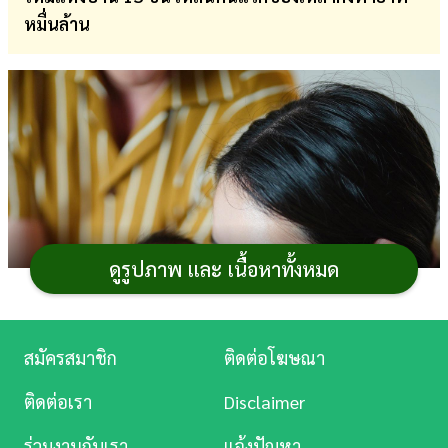
หมื่นล้าน
การ
เงิน
การ
ศึกษา
บันเทิง
ดู
หนัง
ดูรูปภาพ และ เนื้อหาทั้งหมด
Music
Station
สมัครสมาชิก
ติดต่อโฆษณา
ละคร
ติดต่อเรา
Disclaimer
บันเทิง
ร่วมงานกับเรา
แจ้งปัญหา