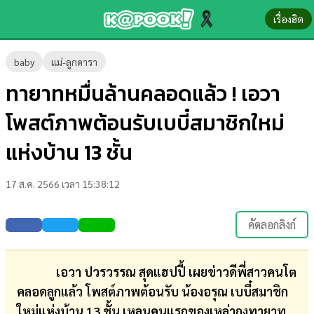
เรื่องฮิต
ข่าว-
baby
แม่-ลูกดารา
ความ
ทายาทหมื่นล้านคลอดแล้ว ! เอวา
รู้
โพสต์ภาพต้อนรับเบบี๋สมาชิกใหม่
ข่าว
แห่งบ้าน 13 ชั้น
ข่าว
17 ส.ค. 2566 เวลา 15:38:12
บันเทิง
ตรวจ
คัดลอกลิงก์
หวย
ผล
เอวา ปวรวรรณ สุดแฮปปี้ เผยข่าวดีพี่สาวคนโต
บอล
คลอดลูกแล้ว โพสต์ภาพต้อนรับ น้องอรุณ เบบี๋สมาชิก
สด
ใหม่แห่งบ้าน 13 ชั้น เหลนคนแรกของเหล่ากงทายาท