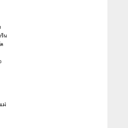
ย
กร็น
ัด
อ
แม่