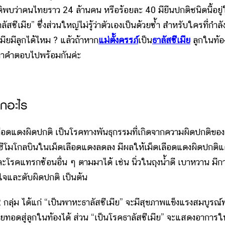
ติพบว่าคนไทยราว 24 ล้านคน หรือร้อยละ 40 มียีนปกติชนิดนี้อยู
ัสซีเมีย” ซึ่งส่วนใหญ่ไม่รู้ว่าตัวเองเป็นด้วยซ้ำ สำหรับใครที่กำลั
มียมีลูกได้ไหม ? แล้วถ้าหาก
แม่ตั้งครรภ์
เป็น
ธาลัสซีเมีย
ลูกในท้อ
าหาคำตอบไปพร้อมกันค่ะ
ากอะไร
อดแดงผิดปกติ เป็นโรคทางพันธุกรรมที่เกิดจากความผิดปกติของ
นฮีโมโกลบินในเม็ดเลือดแดงลดลง มีผลให้เม็ดเลือดแดงผิดปกติ
และโรคแทรกซ้อนอื่น ๆ ตามมาได้ เช่น นิ่วในถุงน้ำดี เบาหวาน มีก
ใจและตับผิดปกติ เป็นต้น
ลุ่ม ได้แก่ “เป็นพาหะธาลัสซีเมีย” จะมีสุขภาพแข็งแรงสมบูรณ์ท
่ายทอดสู่ลูกในท้องได้ ส่วน “เป็นโรคธาลัสซีเมีย” จะแสดงอาการให