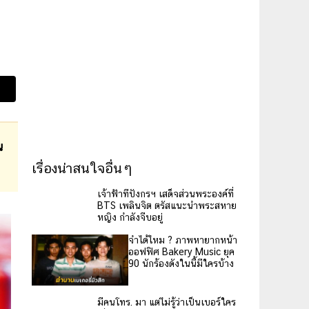
น
เรื่องน่าสนใจอื่นๆ
เจ้าฟ้าทีปังกรฯ เสด็จส่วน
พระองค์ที่ BTS เพลินจิต
ตรัสแนะนำพระสหายหญิง
กำลังจีบอยู่
จำได้ไหม ? ภาพหายากหน้า
ออฟฟิศ Bakery Music ยุค
90 นักร้องดังในนี้มีใครบ้าง