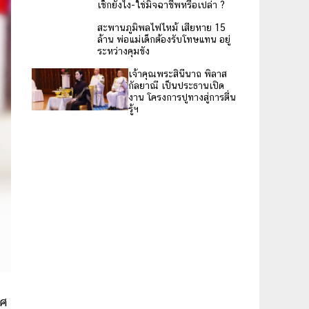
มีคนโทร. มา แต่ไม่รู้ว่าเป็น
เบอร์ใคร เช็กยังไง-ใช่
มิจฉาชีพหรือเปล่า ?
สะพานภูมิพลไฟไหม้ เสีย
หาย 15 ล้าน พ่อแม่เด็กต้อง
รับโทษแทน อยู่ระหว่างคุม
ขัง
เจ้าคุณพระสินีนาถ พิลาส
กัลยาณี เป็นประธานเปิด
งาน โครงการปูทางสู่การตื่น
รู้ฯ
พศ