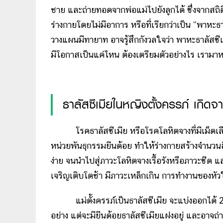
ชาย และถ่ายทอดจากพ่อแม่ไปยังลูกได้ ซึ่งจากสถิ
ร่างกายโดยไม่มีอาการ หรือที่เรียกว่าเป็น “พาหะธาล
วางแผนมีทายาท อาจรู้สึกกังวลใจว่า พาหะธาลัสซีเ
มีโอกาสเป็นแค่ไหน ต้องเตรียมตัวอย่างไร เราม
ธาลัสซีเมียในหญิงตั้งครรภ์ เกิดจ
โรคธาลัสซีเมีย หรือโรคโลหิตจางที่มีเม็ดเลื
หน่วยพันธุกรรมยีนด้อย ทำให้ร่างกายสร้างจำนว
ง่าย จนนำไปสู่ภาวะโลหิตจางเรื้อรังหรือภาวะซีด 
เจริญเติบโตช้า มีภาวะเหล็กเกิน การทำงานของหัว
แม่ตั้งครรภ์เป็นธาลัสซีเมีย จะแบ่งออกได้ 2 ก
อย่าง แต่จะมียีนด้อยธาลัสซีเมียแฝงอยู่ และอาจถ