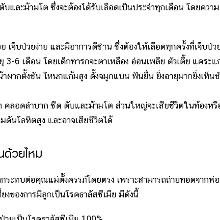
ง ตับและม้ามโต ซึ่งจะต้องได้รับเลือดเป็นประจำทุกเดือน โดยความ
 เจ็บป่วยง่าย และมีอาการดีซ่าน ซึ่งต้องให้เลือดทุกครั้งที่เจ็บป่ว
ุ 3-6 เดือน โดยเด็กทารกจะตาเหลือง อ่อนเพลีย ตัวเตี้ย แคระแ
ากตั้งชัน โหนกแก้มสูง ดั้งจมูกแบน ฟันยื่น ยิ่งอายุมากยิ่งเห็นช
 คลอดลำบาก ซีด ตับและม้ามโต ส่วนใหญ่จะเสียชีวิตในท้องหรื
ดันโลหิตสูง และอาจเสียชีวิตได้
ป็นด้วยไหม
ระทบต่อคุณแม่ตั้งครรภ์โดยตรง เพราะสามารถถ่ายทอดจากพ่อ
ยงของการมีลูกเป็นโรคธาลัสซีเมีย มีดังนี้
ป่วยเป็นโรคธาลัสซีเมีย 100%