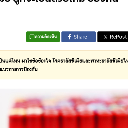
ความคิดเห็น
็นแค่ไหน มาไขข้อข้องใจ โรคธาลัสซีเมียและพาหะธาลัสซีเมียใ
อมแนวทางการป้องกัน