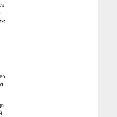
่ใน
ง
งจะ
แตก
าร
ุก
้