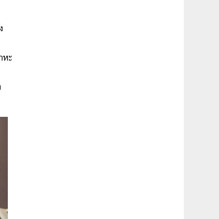
ง
พาหะ
ง