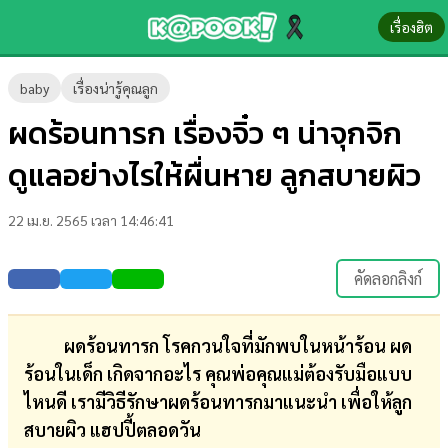
เรื่องฮิต
ข่าว-
baby
เรื่องน่ารู้คุณลูก
ความ
ผดร้อนทารก เรื่องจิ๋ว ๆ น่าจุกจิก
รู้
ดูแลอย่างไรให้ผื่นหาย ลูกสบายผิว
ข่าว
22 เม.ย. 2565 เวลา 14:46:41
ข่าว
บันเทิง
คัดลอกลิงก์
ตรวจ
หวย
ผดร้อนทารก โรคกวนใจที่มักพบในหน้าร้อน ผด
ร้อนในเด็ก เกิดจากอะไร คุณพ่อคุณแม่ต้องรับมือแบบ
ผล
ไหนดี เรามีวิธีรักษาผดร้อนทารกมาแนะนำ เพื่อให้ลูก
บอล
สบายผิว แฮปปี้ตลอดวัน
สด