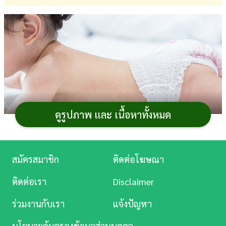
การ
เงิน
การ
ศึกษา
บันเทิง
ดูรูปภาพ และ เนื้อหาทั้งหมด
ดู
หนัง
Music
สมัครสมาชิก
ติดต่อโฆษณา
Station
ในช่วงฤดูร้อนที่อากาศร้อนอบอ้าว แม้แต่ผู้ใหญ่อย่าง
ติดต่อเรา
Disclaimer
เรายังเหงื่อออกจนเหนียวตัว ลูกน้อยก็ไม่ต่างจากเราเท่าไร
ละคร
ร่วมงานกับเรา
แจ้งปัญหา
ยิ่งถ้าสังเกตดูจะพบว่าบางครั้งลูกก็มีผด
ผื่นคัน
เม็ดเล็ก ๆ หรือ
บันเทิง
ตุ่มน้ำใส ๆ ขึ้นมาตามใบหน้า คอ ข้อพับ แขน รวมถึงบริเวณ
นโยบายคุ้มครองข้อมูลส่วนบุคคล