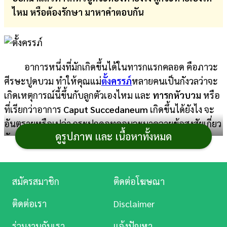
ไหม หรือต้องรักษา มาหาคำตอบกัน
การ
เงิน
การ
อาการหนึ่งที่มักเกิดขึ้นได้ในทารกแรกคลอด คือภาวะ
ศึกษา
ศีรษะปูดบวม ทำให้คุณแม่
ตั้งครรภ์
หลายคนเป็นกังวลว่าจะ
บันเทิง
เกิดเหตุการณ์นี้ขึ้นกับลูกตัวเองไหม และ
ทารกหัวบวม
หรือ
ที่เรียกว่าอาการ
Caput Succedaneum
เกิดขึ้นได้ยังไง จะ
ดู
อันตรายหรือเปล่า กระปุกดอทคอมจะมาคลายข้อสงสัยเกี่ยว
หนัง
ดูรูปภาพ และ เนื้อหาทั้งหมด
กับอาการ
ลูกหัวบวมตอนคลอด
ให้คุณแม่ได้หายข้องใจกัน
ค่ะ
Music
Station
ทารกหัวบวม คืออะไร
สมัครสมาชิก
ติดต่อโฆษณา
ละคร
ภาวะที่ทารกหัวบวม มีชื่อเรียกทางการแพทย์ว่า
ติดต่อเรา
Disclaimer
Caput Succedaneum เป็นอาการของศีรษะที่บวมน้ำของ
บันเทิง
ทารกหลังการคลอดธรรมชาติ เนื่องจากมีของเหลวอยู่ใต้
ร่วมงานกับเรา
แจ้งปัญหา