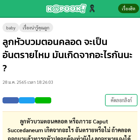
เรื่องฮิต
ข่าว-
baby
เรื่องน่ารู้คุณลูก
ความ
ลูกหัวบวมตอนคลอด จะเป็น
รู้
อันตรายไหม มันเกิดจากอะไรกันนะ
ข่าว
?
ข่าว
28 ม.ค. 2565 เวลา 18:26:03
บันเทิง
ตรวจ
คัดลอกลิงก์
หวย
ผล
ลูกหัวบวมตอนคลอด หรือภาวะ Caput
บอล
Succedaneum เกิดจากอะไร อันตรายหรือไม่ ถ้าคลอด
สด
ออกมาแล้วทารกหัวปูดจะต้องทำยังไง ลูกจะหายเองได้