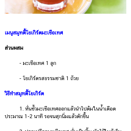
ออนไลน์
ติดต่อ
โฆษณา
แจ้ง
เมนูสมูทตี้โยเกิร์ตมะเขือเทศ
ปัญหา
ส่วนผสม
ร่วม
งาน
กับ
- มะเขือเทศ 1 ลูก
เรา
- โยเกิร์ตรสธรรมชาติ 1 ถ้วย
วิธีทำสมูทตี้โยเกิร์ต
1. หั่นขั้วมะเขือเทศออกแล้วนำไปต้มในน้ำเดือด
ประมาณ 1-2 นาที รอจนสุกนิ่มแล้วตักขึ้น