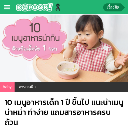
เรื่องฮิต
ข่าว-
ความ
รู้
ข่าว
ข่าว
บันเทิง
ตรวจ
baby
อาหารเด็ก
หวย
10 เมนูอาหารเด็ก 1 ปี ขึ้นไป แนะนำเมนู
ผล
บอล
น่าหม่ำ ทำง่าย แถมสารอาหารครบ
สด
ถ้วน
การ