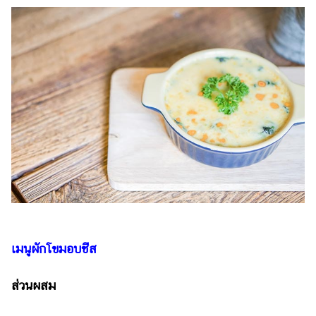
เมนูผักโขมอบชีส
ส่วนผสม