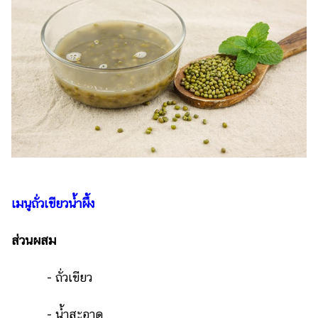
เมนูถั่วเขียวน้ำผึ้ง
ส่วนผสม
- ถั่วเขียว
- น้ำสะอาด