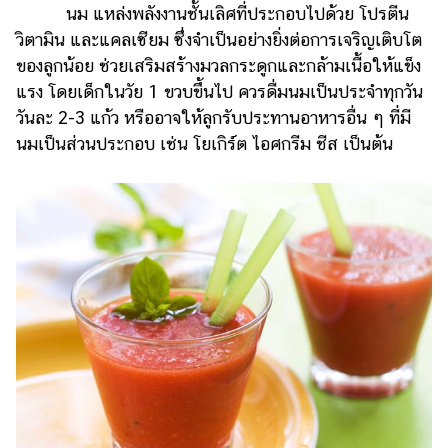
นม แหล่งพลังงานชั้นเลิศที่ประกอบไปด้วย โปรตีน
แต่งงาน
วิตามิน และแคลเซียม ซึ่งจำเป็นอย่างยิ่งต่อการเจริญเติบโต
แม่
ของลูกน้อย ช่วยเสริมสร้างมวลกระดูกและกล้ามเนื้อให้แข็ง
และ
แรง โดยเด็กในวัย 1 ขวบขึ้นไป ควรดื่มนมเป็นประจำทุกวัน
เด็ก
วันละ 2-3 แก้ว หรืออาจให้ลูกรับประทานอาหารอื่น ๆ ที่มี
สัตว์
นมเป็นส่วนประกอบ เช่น โยเกิร์ต ไอศกรีม ชีส เป็นต้น
เลี้ยง
Infographic
บริการ
แอปฯ
กระปุก
คอร์ส
ออนไลน์
เรียน
เลข