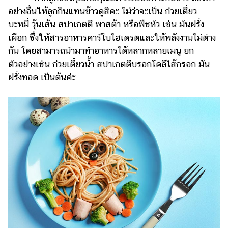
อย่างอื่นให้ลูกกินแทนข้าวดูสิคะ ไม่ว่าจะเป็น ก๋วยเตี๋ยว
บะหมี่ วุ้นเส้น สปาเกตตี พาสต้า หรือพืชหัว เช่น มันฝรั่ง
เผือก ซึ่งให้สารอาหารคาร์โบไฮเดรตและให้พลังงานไม่ต่าง
กัน โดยสามารถนำมาทำอาหารได้หลากหลายเมนู ยก
ตัวอย่างเช่น ก๋วยเตี๋ยวน้ำ สปาเกตตีบรอกโคลีไส้กรอก มัน
ฝรั่งทอด เป็นต้นค่ะ