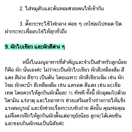
2. ใส่หมูสับและต้นหอมซอยคนให้เข้ากัน
3. ตั้งกระทะใช้ไฟกลาง ค่อย ๆ เทไข่ลงไปทอด ปิด
ฝากระทะเพื่ออบไข่ให้สุกทั่วถึง
9. ผักใบเขียว และผักสีต่าง ๆ
หนึ่งในเมนูอาหารที่สำคัญและจำเป็นสำหรับลูกน้อย
ก็คือ ผัก นั่นเองค่ะ ไม่ว่าจะเป็นผักใบเขียว ผักสีเหลืองส้ม สี
แดง สีม่วง สีขาว เป็นต้น โดยเฉพาะ ผักสีเขียวเข้ม เช่น ผัก
โขม ผักคะน้า สีเหลืองส้ม เช่น แครอต สีแดง เช่น มะเขือ
เทศ โดยควรให้ลูกกินผักมื้อละ ½ ทัพพี ทั้งนี้ ผักอุดมไปด้วย
วิตามิน แร่ธาตุ และใยอาหาร ช่วยเสริมสร้างร่างกายให้แข็ง
แรงสมบูรณ์ และยังช่วยเรื่องระบบขับถ่าย ดังนั้น คุณพ่อคุณ
แม่จึงควรฝึกให้ลูกกินผักตั้งแต่อายุยังน้อย ลูกจะได้เคยชิน
และชอบกินผักจนเป็นนิสัยค่ะ