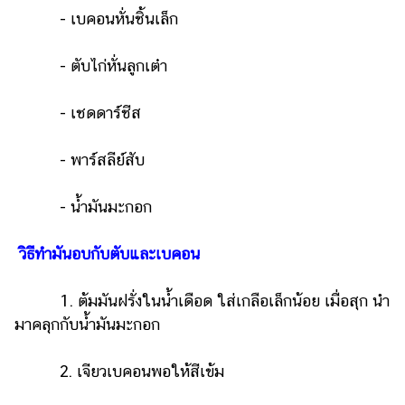
- เบคอนหั่นชิ้นเล็ก
- ตับไก่หั่นลูกเต๋า
- เชดดาร์ชีส
- พาร์สลีย์สับ
- น้ำมันมะกอก
วิธีทำ
มันอบกับตับและเบคอน
1. ต้มมันฝรั่งในน้ำเดือด ใส่เกลือเล็กน้อย เมื่อสุก นำ
มาคลุกกับน้ำมันมะกอก
2. เจียวเบคอนพอให้สีเข้ม