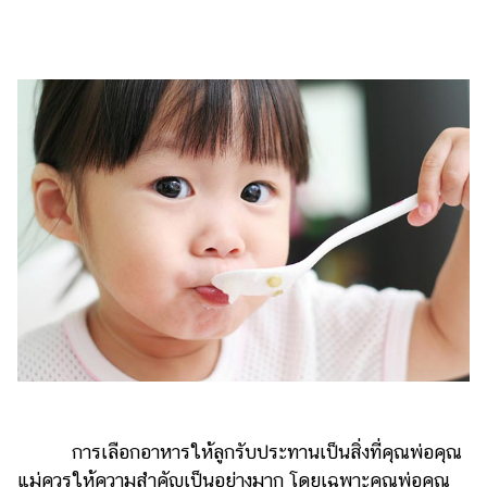
ไตล์
ดูด
วง
ผู้
หญิง
ผู้ชาย
สุขภาพ
ท่อง
เที่ยว
สูตร
อาหาร
ง่ายๆ
ช้อป
การเลือกอาหารให้ลูกรับประทานเป็นสิ่งที่คุณพ่อคุณ
ปิ้ง
แม่ควรให้ความสำคัญเป็นอย่างมาก โดยเฉพาะคุณพ่อคุณ