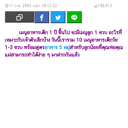
เงิน
11 ก.พ. 2565 เวลา 18:12:22
198,913
การ
ศึกษา
บันเทิง
เมนูอาหารเด็ก 1 ปี ขึ้นไป จะมีเมนูลูก 1 ขวบ อะไรที่
เหมาะกับเจ้าตัวเล็กบ้าง วันนี้เรารวม 10 เมนูอาหารเด็กวัย
รูปภาพ
1-3 ขวบ พร้อมสูตร
อาหาร 5 หมู่
สำหรับลูกน้อยที่คุณพ่อคุณ
แม่สามารถทำได้ง่าย ๆ มาฝากกันแล้ว
ดู
หนัง
Music
Station
ละคร
บันเทิง
เกาหลี
ไลฟ์