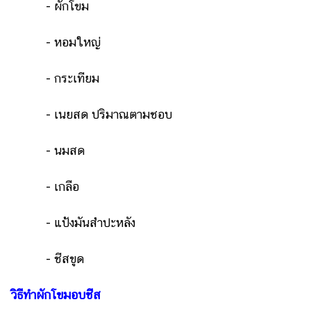
- ผักโขม
- หอมใหญ่
- กระเทียม
- เนยสด ปริมาณตามชอบ
- นมสด
- เกลือ
- แป้งมันสำปะหลัง
- ชีสขูด
วิธีทำผักโขมอบชีส