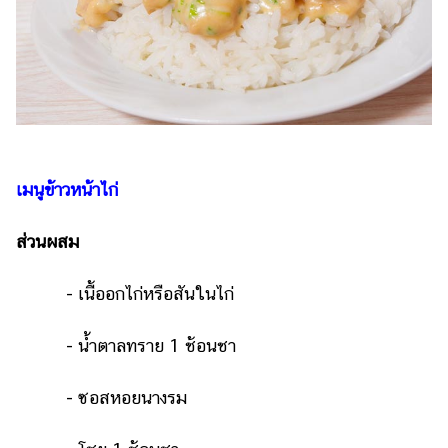
เมนูข้าวหน้าไก่
ส่วนผสม
- เนื้ออกไก่หรือสันในไก่
- น้ำตาลทราย 1 ช้อนชา
- ซอสหอยนางรม