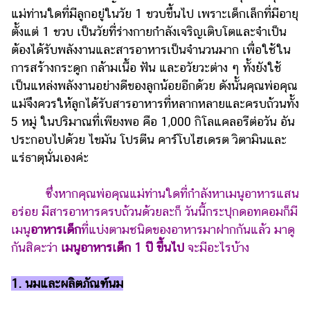
แม่ท่านใดที่มีลูกอยู่ในวัย 1 ขวบขึ้นไป เพราะเด็กเล็กที่มีอายุ
รถยนต์
ตั้งแต่ 1 ขวบ เป็นวัยที่ร่างกายกำลังเจริญเติบโตและจำเป็น
บ้าน
ต้องได้รับพลังงานและสารอาหารเป็นจำนวนมาก เพื่อใช้ใน
และ
การสร้างกระดูก กล้ามเนื้อ ฟัน และอวัยวะต่าง ๆ ทั้งยังใช้
การ
เป็นแหล่งพลังงานอย่างดีของลูกน้อยอีกด้วย ดังนั้นคุณพ่อคุณ
ตกแต่ง
แม่จึงควรให้ลูกได้รับสารอาหารที่หลากหลายและครบถ้วนทั้ง
มือ
5 หมู่ ในปริมาณที่เพียงพอ คือ 1,000 กิโลแคลอรีต่อวัน อัน
ถือ
ประกอบไปด้วย ไขมัน โปรตีน คาร์โบไฮเดรต วิตามินและ
แร่ธาตุนั่นเองค่ะ
ราคา
ทอง
ซึ่งหากคุณพ่อคุณแม่ท่านใดที่กำลังหาเมนูอาหารแสน
ราคา
อร่อย มีสารอาหารครบถ้วนด้วยละก็ วันนี้กระปุกดอทคอมก็มี
น้ำมัน
เมนู
อาหารเด็ก
ที่แบ่งตามชนิดของอาหารมาฝากกันแล้ว มาดู
วา
กันสิคะว่า
เมนูอาหารเด็ก 1 ปี ขึ้นไป
จะมีอะไรบ้าง
ไร
1. นมและผลิตภัณฑ์นม
ตี้