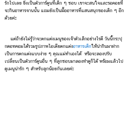
รักไปเลย ยิ่งเป็นตัวการ์ตูนที่เด็ก ๆ ชอบ เขาจะสนใจและรอคอยที่
จะกินอาหารจานนั้น แถมยังเป็นมื้ออาหารที่แสนสนุกของเด็ก ๆ อีก
ด้วยค่ะ
แต่ถ้ายังไม่รู้ว่าจะตกแต่งเมนูของเจ้าตัวเล็กอย่างไรดี วันนี้กระปุ
กดอทคอมได้รวมรูปภาพไอเดียตกแต่ง
อาหารเด็ก
ให้น่ากินมาฝาก
เป็นการตกแต่งแบบง่าย ๆ คุณแม่ทำเองได้ หรือจะลองปรับ
เปลี่ยนเป็นตัวการ์ตูนอื่น ๆ ที่ลูกชอบมาลองทำดูก็ได้ พร้อมแล้วไป
ดูเมนูน่ารัก ๆ สำหรับลูกน้อยกันเลยค่ะ