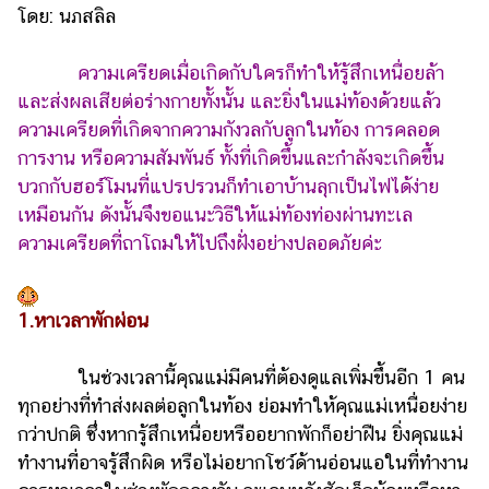
ไตล์
โดย: นภสลิล
ดูด
ความเครียดเมื่อเกิดกับใครก็ทำให้รู้สึกเหนื่อยล้า
วง
และส่งผลเสียต่อร่างกายทั้งนั้น และยิ่งในแม่ท้องด้วยแล้ว
ผู้
ความเครียดที่เกิดจากความกังวลกับลูกในท้อง การคลอด
หญิง
การงาน หรือความสัมพันธ์ ทั้งที่เกิดขึ้นและกำลังจะเกิดขึ้น
บวกกับฮอร์โมนที่แปรปรวนก็ทำเอาบ้านลุกเป็นไฟได้ง่าย
ผู้ชาย
เหมือนกัน ดังนั้นจึงขอแนะวิธีให้แม่ท้องท่องผ่านทะเล
สุขภาพ
ความเครียดที่ถาโถมให้ไปถึงฝั่งอย่างปลอดภัยค่ะ
ท่อง
เที่ยว
1.หาเวลาพักผ่อน
สูตร
อาหาร
ในช่วงเวลานี้คุณแม่มีคนที่ต้องดูแลเพิ่มขึ้นอีก 1 คน
ง่ายๆ
ทุกอย่างที่ทำส่งผลต่อลูกในท้อง ย่อมทำให้คุณแม่เหนื่อยง่าย
กว่าปกติ ซึ่งหากรู้สึกเหนื่อยหรืออยากพักก็อย่าฝืน ยิ่งคุณแม่
ช้อป
ทำงานที่อาจรู้สึกผิด หรือไม่อยากโชว์ด้านอ่อนแอในที่ทำงาน
ปิ้ง