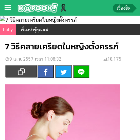
เรื่องฮิต
ข่าว-
baby
เรื่องน่ารู้คุณแม่
ความ
7 วิธีคลายเครียดในหญิงตั้งครรภ์
รู้
9 เม.ย. 2557 เวลา 11:08:32
ข่าว
18,175
ข่าว
บันเทิง
ตรวจ
หวย
ผล
บอล
สด
การ