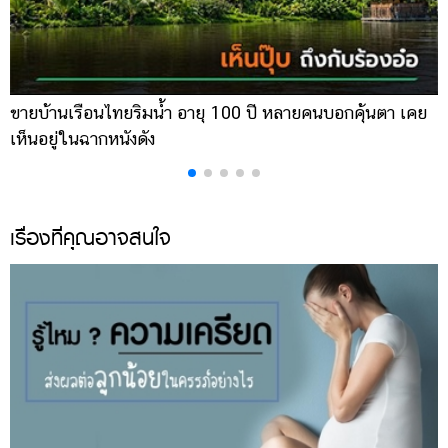
ขายบ้านเรือนไทยริมน้ำ อายุ 100 ปี หลายคนบอกคุ้นตา เคย
ผ
เห็นอยู่ในฉากหนังดัง
เ
เรื่องที่คุณอาจสนใจ