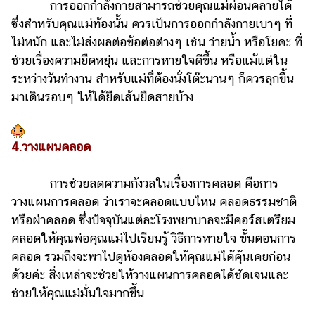
การออกกำลังกายสามารถช่วยคุณแม่ผ่อนคลายได้
แต่งงาน
ซึ่งสำหรับคุณแม่ท้องนั้น ควรเป็นการออกกำลังกายเบาๆ ที่
แม่
ไม่หนัก และไม่ส่งผลต่อข้อต่อต่างๆ เช่น ว่ายน้ำ หรือโยคะ ที่
และ
ช่วยเรื่องความยืดหยุ่น และการหายใจดีขึ้น หรือแม้แต่ใน
เด็ก
ระหว่างวันทำงาน สำหรับแม่ที่ต้องนั่งโต๊ะนานๆ ก็ควรลุกขึ้น
สัตว์
มาเดินรอบๆ ให้ได้ยืดเส้นยืดสายบ้าง
เลี้ยง
Infographic
4.วางแผนคลอด
บริการ
การช่วยลดความกังวลในเรื่องการคลอด คือการ
วางแผนการคลอด ว่าเราจะคลอดแบบไหน คลอดธรรมชาติ
แอปฯ
หรือผ่าคลอด ซึ่งปัจจุบันแต่ละโรงพยาบาลจะมีคอร์สเตรียม
กระปุก
คลอดให้คุณพ่อคุณแม่ไปเรียนรู้ วิธีการหายใจ ขั้นตอนการ
คอร์ส
คลอด รวมถึงจะพาไปดูห้องคลอดให้คุณแม่ได้คุ้นเคยก่อน
ออนไลน์
ด้วยค่ะ สิ่งเหล่าจะช่วยให้วางแผนการคลอดได้ชัดเจนและ
เรียน
ช่วยให้คุณแม่มั่นใจมากขึ้น
เลข