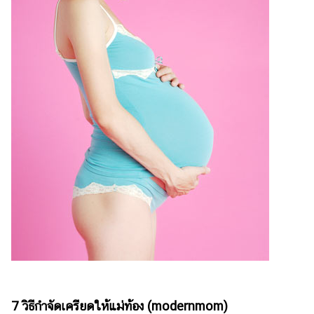
เงิน
การ
ศึกษา
บันเทิง
รูปภาพ
ดู
หนัง
Music
Station
ละคร
บันเทิง
เกาหลี
ไลฟ์
7 วิธีกำจัดเครียดให้แม่ท้อง
(modernmom)