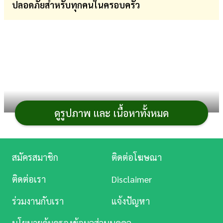
ปลอดภัยสำหรับทุกคนในครอบครัว
การ
เงิน
การ
ศึกษา
บันเทิง
ดูรูปภาพ และ เนื้อหาทั้งหมด
ดู
หนัง
การดูแลสุขอนามัยของลูกน้อยเริ่มต้นได้ง่าย ๆ จากการ
Music
สมัครสมาชิก
ติดต่อโฆษณา
ดูแลความสะอาดของเสื้อผ้า ซึ่งถือเป็น
ของใช้ทารก
ชิ้น
Station
สำคัญที่ต้องสัมผัสกับผิวบอบบางตลอดทั้งวัน การเลือก
ติดต่อเรา
Disclaimer
น้ำยา
ละคร
ซักผ้าเด็ก
ที่มีประสิทธิภาพในการขจัดคราบแต่ยังคงความ
ร่วมงานกับเรา
แจ้งปัญหา
อ่อนโยนจึงเป็นสิ่งที่คุณแม่ยุคใหม่ให้ความสำคัญเป็นอันดับ
บันเทิง
หนึ่ง ในปี 2026 นี้ มีผลิตภัณฑ์
น้ำยาซักผ้า
สูตรใหม่ ๆ ออกมา
นโยบายคุ้มครองข้อมูลส่วนบุคคล