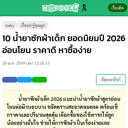
เรื่องฮิต
ข่าว-
baby
เรื่องน่ารู้คุณลูก
ความ
10 น้ำยาซักผ้าเด็ก ยอดนิยมปี 2026
รู้
อ่อนโยน ราคาดี หาซื้อง่าย
ข่าว
20 เม.ย. 2569 เวลา 12:26:33
ข่าว
บันเทิง
คัดลอกลิงก์
ตรวจ
หวย
น้ำยาซักผ้าเด็ก 2026 แนะนำน้ำยาซักผ้าสูตรอ่อน
โยนต่อผิวบอบบาง ขจัดคราบสะอาดหมดจด พร้อมเช็
ผล
กราคาและปริมาณสุดคุ้ม เลือกซื้อของใช้ทารกให้ลูก
บอล
น้อยอย่างมั่นใจ ช่วยให้การซักผ้าเป็นเรื่องง่ายและ
สด