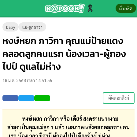
เรื่องฮิต
ข่าว-
baby
แม่-ลูกดารา
ความ
หงษ์หยก ภาวิกา คุณแม่ป้ายแดง
รู้
คลอดลูกคนแรก น้องเวลา-ผู้กอง
ข่าว
ไปป์ ดูแลไม่ห่าง
ข่าว
18 ม.ค. 2568 เวลา 14:51:55
บันเทิง
ตรวจ
คัดลอกลิงก์
หวย
ผล
หงษ์หยก ภาวิกา หรือ เดียร์ สงครามนางงาม
บอล
ล่าสุดเป็นคุณแม่ลูก 1 แล้ว เผยภาพหลังคลอดลูกชายคน
สด
แรก น้องเวลา มีสามี ผู้กองไปป์ เคียงข้างไม่ห่าง