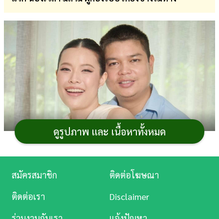
การ
เงิน
การ
ศึกษา
บันเทิง
ดู
หนัง
ดูรูปภาพ และ เนื้อหาทั้งหมด
Music
Station
สมัครสมาชิก
ติดต่อโฆษณา
ละคร
ติดต่อเรา
Disclaimer
บันเทิง
ร่วมงานกับเรา
แจ้งปัญหา