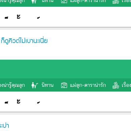
ูคิวต์ไม่เบานะเนี่ย
ะบ่า