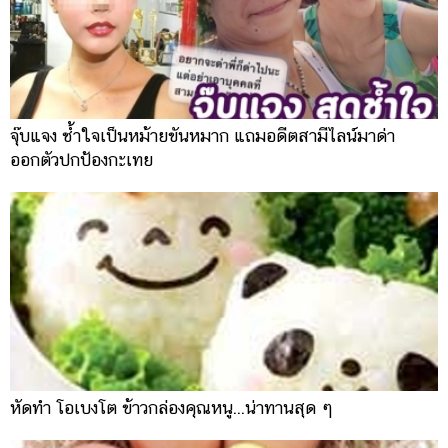
จุ๊บแจง ช้ำใจเป็นหม้ายขันหมาก แถมอดีตสามีไลน์มาด่า
ออกตัวปกป้องกะเทย
หัดทำ โอเบงโต ข้าวกล่องคุณหนู...น่าทานสุด ๆ