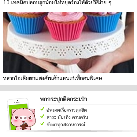
10 เทคนิคปลอบลูกน้อยให้หยุดร้องไห้ด้วยวิธีง่าย ๆ
หลากไอเดียตกแต่งคัพเค้กแสนเก๋เพื่อคนพิเศษ
พกกระปุกติดกระเป๋า
อัพเดตเรื่องราวสุดฮิต
สาระ บันเทิง ครบครัน
จับตาทุกสถานการณ์