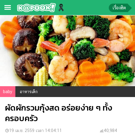
เรื่องฮิต
ข่าว-
ความ
รู้
ข่าว
ข่าว
บันเทิง
ตรวจ
baby
อาหารเด็ก
หวย
ผัดผักรวมกุ้งสด อร่อยง่าย ๆ ทั้ง
ผล
บอล
ครอบครัว
สด
การ
19 เม.ย. 2559 เวลา 14:04:11
40,984