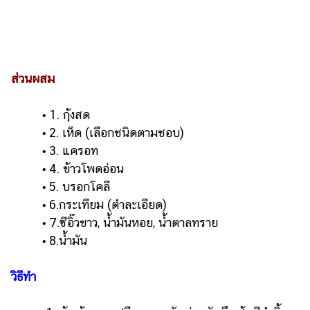
รถยนต์
บ้าน
และ
การ
ส่วนผสม
ตกแต่ง
1. กุ้งสด
•
มือ
2. เห็ด (เลือกชนิดตามชอบ)
ถือ
•
3. แครอท
•
ราคา
4. ข้าวโพดอ่อน
•
ทอง
5. บรอกโคลี
•
ราคา
6.กระเทียม (ตำละเอียด)
•
น้ำมัน
7.ซีอิ๊วขาว, น้ำมันหอย, น้ำตาลทราย
•
8.น้ำมัน
•
วา
ไร
วิธีทำ
ตี้