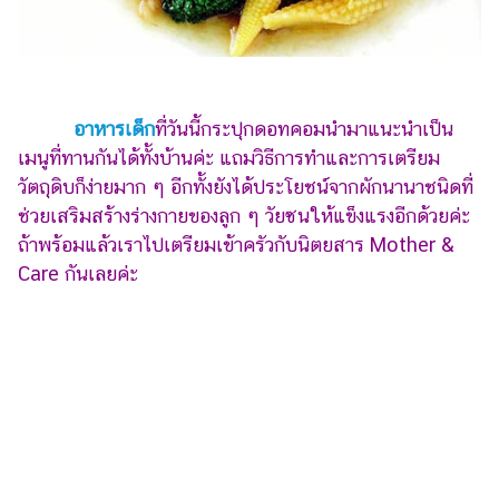
ไตล์
ดูด
วง
ผู้
อาหารเด็ก
ที่วันนี้กระปุกดอทคอมนำมาแนะนำเป็น
หญิง
เมนูที่ทานกันได้ทั้งบ้านค่ะ แถมวิธีการทำและการเตรียม
วัตถุดิบก็ง่ายมาก ๆ อีกทั้งยังได้ประโยชน์จากผักนานาชนิดที่
ผู้ชาย
ช่วยเสริมสร้างร่างกายของลูก ๆ วัยซนให้แข็งแรงอีกด้วยค่ะ
สุขภาพ
ถ้าพร้อมแล้วเราไปเตรียมเข้าครัวกับนิตยสาร Mother &
Care กันเลยค่ะ
ท่อง
เที่ยว
สูตร
อาหาร
ง่ายๆ
ช้อป
ปิ้ง