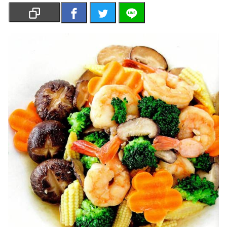
เงิน
การ
ศึกษา
บันเทิง
รูปภาพ
ดู
หนัง
Music
Station
ละคร
บันเทิง
เกาหลี
ไลฟ์