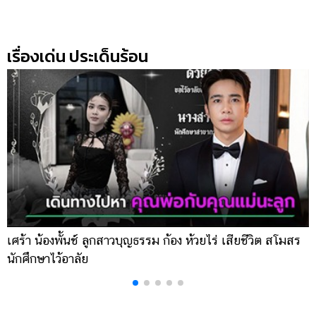
ออนไลน์
ติดต่อ
โฆษณา
เรื่องเด่น ประเด็นร้อน
แจ้ง
ปัญหา
ร่วม
งาน
กับ
เรา
เศร้า น้องพั้นช์ ลูกสาวบุญธรรม ก้อง ห้วยไร่ เสียชีวิต สโมสร
เ
นักศึกษาไว้อาลัย
น