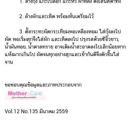
1. ล้างกุ้ง แกะเปลือก แกะหัว ผ่าหลัง ดึงเส้นสีดำทิ้ง
แต่งงาน
แม่
2. ล้างผักและเห็ด พร้อมหั่นเตรียมไว้
และ
เด็ก
3. ตั้งกระทะผัดกระเทียมพอเหลืองหอม ใส่กุ้งลงไป
ผัด พอเริ่มสุกจึงใส่ผัก และเห็ดลงไป ปรุงรสด้วยซีอิ๊วขาว,
สัตว์
เลี้ยง
น้ำมันหอย, น้ำตาลทราย อาจเติมน้ำสะอาดลงไปเล็กน้อยหาก
แห้งมากเกินไป ผัดจนทุกอย่างสุกและเข้ากันดีจึงตักขึ้นใส่
Infographic
จาน
บริการ
ขอขอบคุณข้อมูลและภาพประกอบจาก
แอปฯ
กระปุก
คอร์ส
ออนไลน์
Vol.12 No.135 มีนาคม 2559
เรียน
เลข